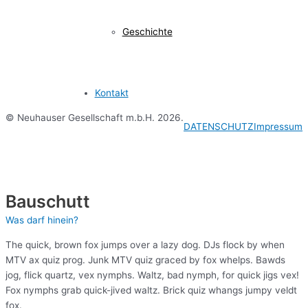
Geschichte
Kontakt
© Neuhauser Gesellschaft m.b.H. 2026.
DATENSCHUTZ
Impressum
Bauschutt
Was darf hinein?
The quick, brown fox jumps over a lazy dog. DJs flock by when
MTV ax quiz prog. Junk MTV quiz graced by fox whelps. Bawds
jog, flick quartz, vex nymphs. Waltz, bad nymph, for quick jigs vex!
Fox nymphs grab quick-jived waltz. Brick quiz whangs jumpy veldt
fox.